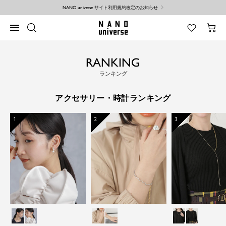
コ
NANO universe サイト利用規約改定のお知らせ
ン
テ
NANO
ナ
ン
universe
ビ
ツ
ゲ
へ
ー
ス
RANKING
シ
キ
ランキング
ョ
ッ
ン
プ
アクセサリー・時計ランキング
1
2
3
シ
ゴ
シ
ゴ
シ
ゴ
ル
ー
ル
ー
ル
ー