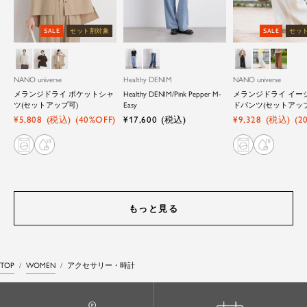
SALE
セット割対象
SALE
セッ
ラ
Ｄ
パ
Ｌ
Ｄ
ブ
ア
キ
イ
．
タ
．
．
ラ
イ
ャ
ト
ブ
ー
ブ
ブ
ッ
ボ
メ
NANO universe
Healthy DENIM
NANO universe
ベ
ラ
ン
ル
ル
ク
リ
ル
メランジドライ ポケットシャ
Healthy DENIM/Pink Pepper M-
メランジドライ イー
ー
ウ
１
ー
ー
ー
ツ(セットアップ可)
Easy
ドパンツ(セットアップ
ジ
ン
セ
セ
セ
¥5,808
(税込)
(40%OFF)
¥17,600
(税込)
¥9,328
(税込)
(2
ュ
ー
ー
ー
ル
ル
ル
価
価
価
格
格
格
もっと見る
アウターの売れ筋ランキング
トップスの売れ筋ランキング
パンツの売れ筋ランキング
スカートの売れ筋ランキング
ワンピース/ サロペットの売れ筋ランキング
セットアップの売れ筋ランキング
バッグの売れ筋ランキング
シューズの売れ筋ランキング
帽子の売れ筋ランキング
アクセサリー・時計の売れ筋ランキング
小物・ファッション雑貨の売れ筋ランキング
下着・靴下・水着の売れ筋ランキング
ギフトの売れ筋ランキング
セレクトブランドの売れ筋ランキング
アウトレットの売れ筋ランキング
ゴルフの売れ筋ランキング
その他の売れ筋ランキング
TOP
WOMEN
アクセサリー・時計
1
1
1
1
1
1
1
1
1
1
1
1
1
1
1
1
1
2
2
2
2
2
2
2
2
2
2
2
2
2
2
2
2
2
3
3
3
3
3
3
3
3
3
3
3
3
3
3
3
3
3