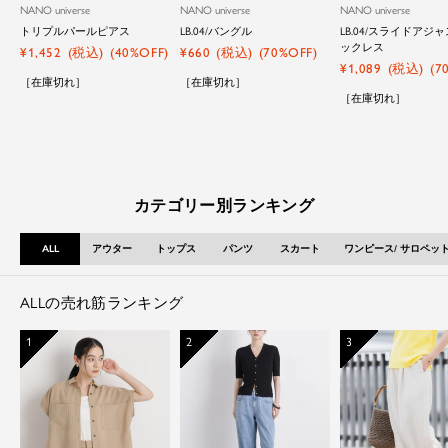
バ
ル
バ
ル
バ
ル
NANO universe
NANO universe
NANO universe
ー
ド
ー
ド
ー
ド
トリプルパールピアス
LB.04/バングル
LB.04/スライドアジ
ックレス
セ
セ
¥1,452
(税込)
(40%OFF)
¥660
(税込)
(70%OFF)
セ
¥1,089
(税込)
(7
ー
ー
［在庫切れ］
［在庫切れ］
ー
ル
ル
［在庫切れ］
ル
価
価
価
格
格
格
カテゴリー別ランキング
ALL
アウター
トップス
パンツ
スカート
ワンピース/ サロペッ
ALLの売れ筋ランキング
1
2
3