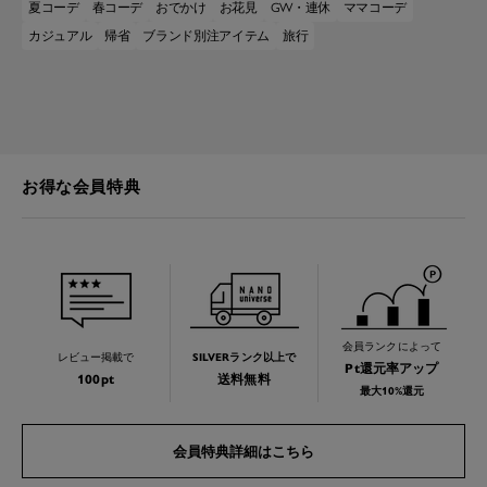
夏コーデ
春コーデ
おでかけ
お花見
GW・連休
ママコーデ
カジュアル
帰省
ブランド別注アイテム
旅行
お得な会員特典
会員ランクによって
レビュー掲載で
SILVERランク以上で
Pt還元率アップ
100pt
送料無料
最大10%還元
会員特典詳細はこちら