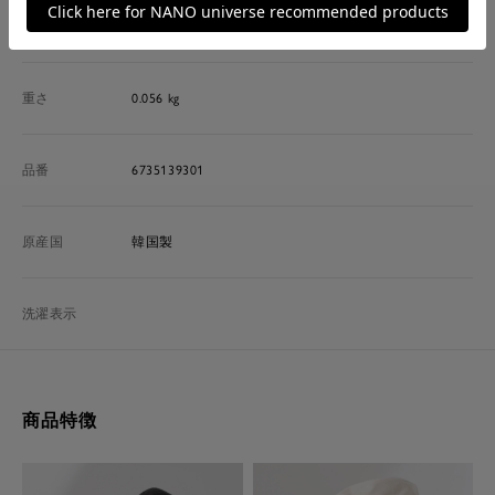
素材
綿70％ ナイロン30％
重さ
0.056 kg
品番
6735139301
原産国
韓国製
洗濯表示
商品特徴