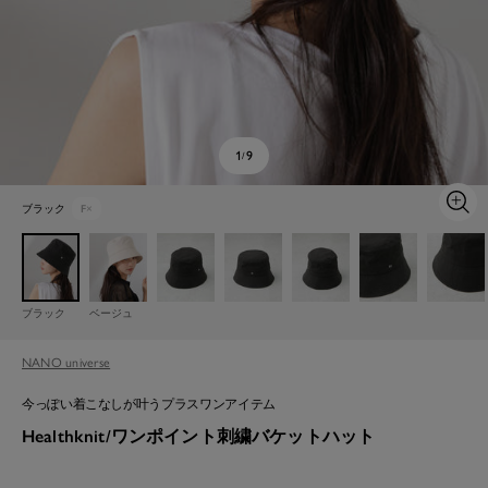
1
9
/
ブラック
F
×
ズ
ー
ム
イ
ン
ブラック
ベージュ
NANO universe
今っぽい着こなしが叶うプラスワンアイテム
Healthknit/ワンポイント刺繍バケットハット