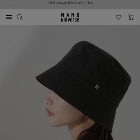
コ
NANO universe サイト利用規約改定のお知らせ
ン
テ
NANO
ナ
ン
universe
ビ
ツ
ゲ
へ
ー
ス
シ
キ
ョ
ッ
ン
プ