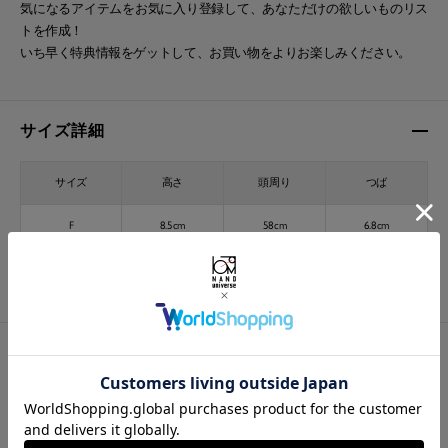
気になるアイテムをお気に入り登録して、あなただけの欲しいものリス
トを作成！
いち早く特典情報をゲットして、お買い物をよりお楽しみください。
サイズ詳細
サイズ
高さ
頭周り
つば
F
8.5cm
58cm
6.8cm
※ 各項目の測り方は
こちら
をご確認ください
素材・商品詳細
生地/質感