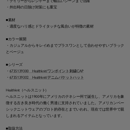
・デイリーからレジャーまで幅広いシーンまで活躍
・外出時の日除け対策にも重宝
■素材
・適度なハリ感とドライタッチな風合いが特徴の素材
■カラー展開
・カジュアルからキレイめまでプラスワンとして合わせやすいブラック
とベージュ
■シリーズ
・
6735139300 Healthknit/ワンポイント刺繍CAP
・
6735139302 Healthknit/デニムバケットハット
Healthknit（ヘルスニット)
ヘルスニットは1900年にアメリカのテネシー州で誕生し、アメリカを象
徴する古き良き時代の働く男達に支持されていました。アメリカンベー
シックニットウェアのプロト的存在とまでいわれ、現在では世界中で親
しまれるアイテムとなっています。
■取扱方法