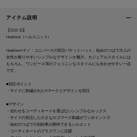
アイテム説明
【2025 SS】
Healthknit（ヘルスニット)
Healthknit×ナノ・ユニバースの別注バケットハット。短めのつばで大人の
女性が被りやすいシンプルなデザインが魅力。カジュアルスタイルには
もちろん、ワンピース等のフェミニンなスタイルにも合わせやすい一品
です。
■別注ポイント
・サイドに刺繍されたHマークとデザインを別注
■デザイン
・合わせるコーディネートを選ばないシンプルなルックス
・サイドの別注した小さなロゴマーク刺繍がワンポイント◎
・短めのつばで小顔効果が期待できるシルエット
・コーディネートのプラスワンに活躍