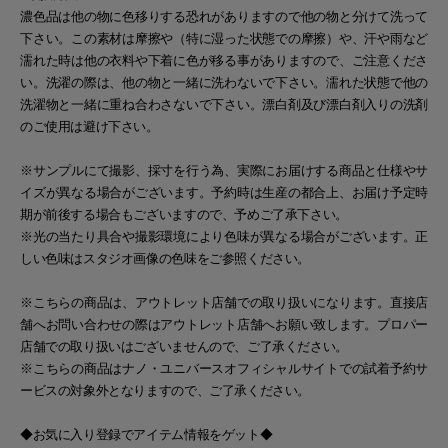
濃色品は他の物に色移りする恐れがありますので他の物と分けて洗って
下さい。この素材は摩擦や（特に湿った状態での摩擦）や、汗や雨など
濡れた時は他の衣料や下着に色が移る事がありますので、ご注意くださ
い。洗濯の際は、他の物と一緒に洗わないで下さい。濡れた状態で他の
洗濯物と一緒に重ね合わさないで下さい。漂白剤及び漂白剤入りの洗剤
のご使用は避け下さい。
※サンプルにて撮影、採寸を行う為、実際にお届けする商品と仕様やサ
イズが異なる場合がございます。予約時は生産の都合上、お届け予定時
期が前後する場合もございますので、予めご了承下さい。
※光の当たり具合や撮影環境により色味が異なる場合がございます。正
しい色味はスタジオ画像の色味をご参照ください。
※こちらの商品は、アウトレット店舗での取り扱いになります。直接店
舗へお問い合わせの際はアウトレット店舗へお願い致します。プロパー
店舗での取り扱いはございませんので、ご了承ください。
※こちらの商品はナノ・ユニバースオフィシャルサイトでの試着予約サ
ービスの対象外となりますので、ご了承ください。
◆お気に入り登録でアイテム情報をゲット◆