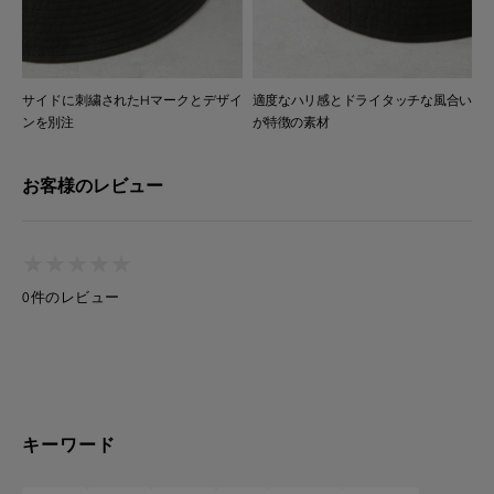
サイドに刺繍されたHマークとデザイ
適度なハリ感とドライタッチな風合い
ンを別注
が特徴の素材
お客様のレビュー
★
★
★
★
★
★
★
★
★
★
0件のレビュー
キーワード