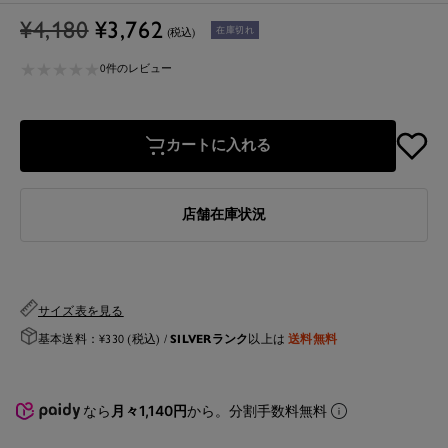
通
セ
¥4,180
¥3,762
在庫切れ
(税込)
常
ー
★
★
★
★
★
★
★
★
★
★
価
ル
0件のレビュー
格
価
格
カートに入れる
店舗在庫状況
サイズ表を見る
SILVERランク
送料無料
基本送料：¥330 (税込) /
以上は
なら
月々1,140円
から。分割手数料無料