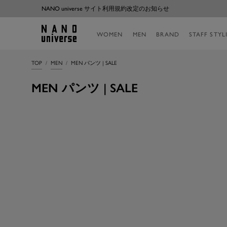
コ
NANO universe サイト利用規約改定のお知らせ
ン
テ
NANO
WOMEN
MEN
BRAND
STAFF STYL
ン
universe
ツ
へ
TOP
MEN
MEN パンツ | SALE
ス
キ
MEN パンツ | SALE
ッ
プ