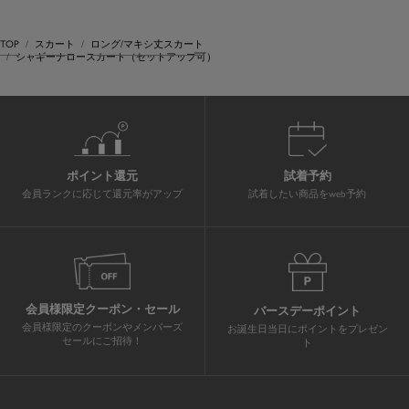
TOP
スカート
ロング/マキシ丈スカート
シャギーナロースカート（セットアップ可）
ポイント還元
試着予約
会員ランクに応じて還元率がアップ
試着したい商品をweb予約
会員様限定クーポン・セール
バースデーポイント
会員様限定のクーポンやメンバーズ
お誕生日当日にポイントをプレゼン
セールにご招待！
ト