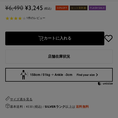
通
セ
¥6,490
¥3,245
50%OFF
セット割対象
FLASH SALE
(税込)
常
ー
★
★
★
★
★
★
★
★
★
★
価
ル
1件のレビュー
格
価
格
カートに入れる
店舗在庫状況
158cm / 51kg
Ankle -3cm
Find your size
サイズ表を見る
SILVERランク
送料無料
基本送料：¥330 (税込) /
以上は