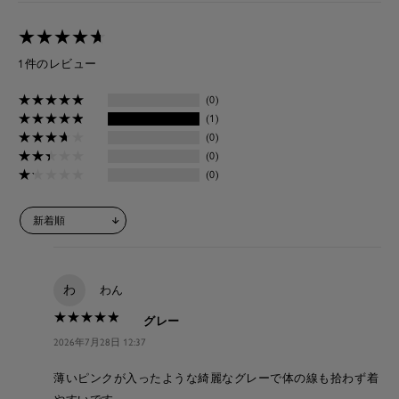
★
★
★
★
★
★
★
★
★
★
1件のレビュー
★
★
★
★
★
★
★
★
★
★
(0)
★
★
★
★
★
★
★
★
★
★
(1)
★
★
★
★
★
★
★
★
★
★
(0)
★
★
★
★
★
★
★
★
★
★
(0)
★
★
★
★
★
★
★
★
★
★
(0)
わ
わん
★
★
★
★
★
★
★
★
★
★
グレー
2026年7月28日 12:37
薄いピンクが入ったような綺麗なグレーで体の線も拾わず着