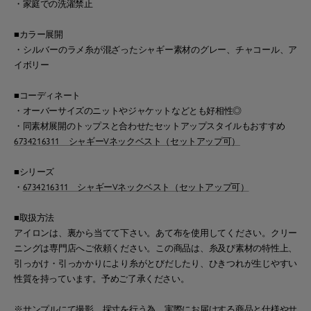
・家庭での洗濯禁止
■カラー展開
・シルバーのラメ糸が混ざったシャギー素材のグレー、チャコール、ア
イボリー
■コーディネート
・オーバーサイズのニットやジャケットなどとも好相性◎
・同素材展開のトップスと合わせたセットアップスタイルもおすすめ
6734216311 シャギーVネックベスト（セットアップ可）
■シリーズ
・
6734216311 シャギーVネックベスト（セットアップ可）
■取扱方法
アイロンは、裏から当てて下さい。あて布を使用してください。クリー
ニングは専門店へご依頼ください。この商品は、糸及び素材の特性上、
引っかけ・引っかかりにより糸がとびだしたり、ひきつれが生じやすい
性質を持っています。予めご了承ください。
※サンプルにて撮影、採寸を行う為、実際にお届けする商品と仕様やサ