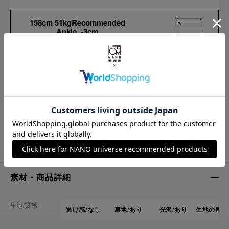
158cm 51kgRecommended
Ankle -3cm
Find out more on your body type
サイズ
ウエスト
最大ウエスト
ヒップ
スカート丈
F
68cm
94cm
94cm
90cm
※ 各項目の測り方は
こちら
をご確認ください
素材・商品詳細
生地/質感
透け感/なし
裏地/あり
光沢/あり
生地の厚さ