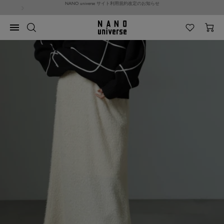
コ
【Android端末をご利用のお客様】ご注文に関する不具合のお知らせ
ン
テ
NANO
ナ
ン
universe
ビ
ツ
ゲ
へ
ー
ス
シ
キ
ョ
ッ
ン
プ