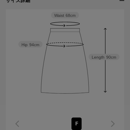
サイズ詳細
Waist
68cm
Hip
94cm
Length
90cm
F