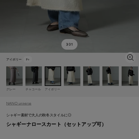
3
31
/
アイボリー
F
○
ズ
ー
ム
イ
ン
グレー
チャコール
アイボリー
NANO universe
シャギー素材で大人の秋冬スタイルに◎
シャギーナロースカート（セットアップ可）