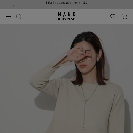
コ
【重要】Gmail仕様変更に伴うご案内
ン
テ
NANO
ナ
ン
universe
ビ
ツ
ゲ
へ
ー
ス
シ
キ
ョ
ッ
ン
プ