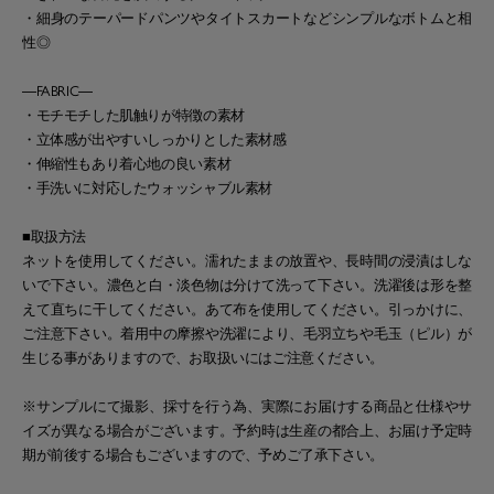
・細身のテーパードパンツやタイトスカートなどシンプルなボトムと相
性◎
―FABRIC―
・モチモチした肌触りが特徴の素材
・立体感が出やすいしっかりとした素材感
・伸縮性もあり着心地の良い素材
・手洗いに対応したウォッシャブル素材
■取扱方法
ネットを使用してください。濡れたままの放置や、長時間の浸漬はしな
いで下さい。濃色と白・淡色物は分けて洗って下さい。洗濯後は形を整
えて直ちに干してください。あて布を使用してください。引っかけに、
ご注意下さい。着用中の摩擦や洗濯により、毛羽立ちや毛玉（ピル）が
生じる事がありますので、お取扱いにはご注意ください。
※サンプルにて撮影、採寸を行う為、実際にお届けする商品と仕様やサ
イズが異なる場合がございます。予約時は生産の都合上、お届け予定時
期が前後する場合もございますので、予めご了承下さい。