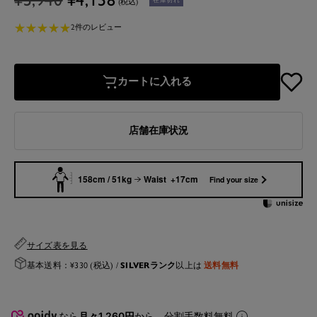
(税込)
常
ー
★
★
★
★
★
★
★
★
★
★
価
ル
2件のレビュー
格
価
格
カートに入れる
店舗在庫状況
158cm / 51kg
Waist +17cm
Find your size
サイズ表を見る
SILVERランク
送料無料
基本送料：¥330 (税込) /
以上は
なら
月々1,260円
から。分割手数料無料