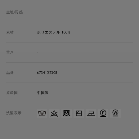
生地/質感
素材
ポリエステル 100%
重さ
-
品番
6734122308
原産国
中国製
洗濯表示