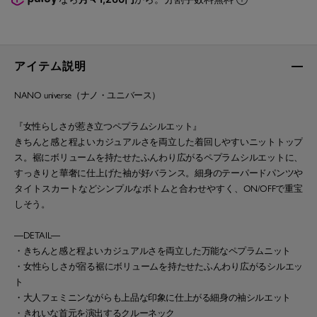
アイテム説明
NANO universe（ナノ・ユニバース）
『女性らしさが惹き立つペプラムシルエット』
きちんと感と程よいカジュアルさを両立した着回しやすいニットトップ
ス。裾にボリュームを持たせたふんわり広がるペプラムシルエットに、
すっきりと華奢に仕上げた袖が好バランス。細身のテーパードパンツや
タイトスカートなどシンプルなボトムと合わせやすく、ON/OFFで重宝
しそう。
―DETAIL―
・きちんと感と程よいカジュアルさを両立した万能なペプラムニット
・女性らしさが宿る裾にボリュームを持たせたふんわり広がるシルエッ
ト
・大人フェミニンながらも上品な印象に仕上がる細身の袖シルエット
・きれいな首元を演出するクルーネック