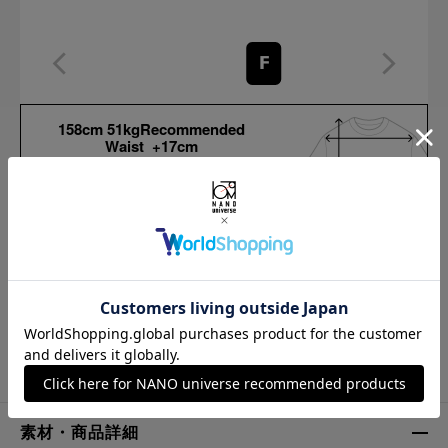
F
158cm 51kgRecommended
Waist +17cm
Find out more on your body type
サイズ
着丈
身幅
肩幅
袖丈
F
59cm
44cm
36.5cm
60.5cm
※ 各項目の測り方は
こちら
をご確認ください
素材・商品詳細