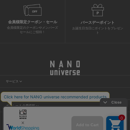
会員様限定クーポン・セール
バースデーポイント
会員様限定のクーポンやメンバーズ
お誕生日当日にポイントをプレゼン
セールにご招待！
ト
サービス
会員サービス
ヘルプ＆ガイド
ニュース
カスタマーサービス
店舗検索
ポリシー & 企業情報
ショッピングガイド
試着予約
プライバシーポリシー
よくあるご質問
NANO割
ご利用規約
お問い合わせ
特定商取引法に基づく表記