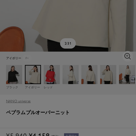
2
31
/
アイボリー
F
×
ズ
ー
ム
イ
ン
ブラック
アイボリー
レッド
NANO universe
ペプラムプルオーバーニット
通
セ
¥5,940
¥4,158
在庫切れ