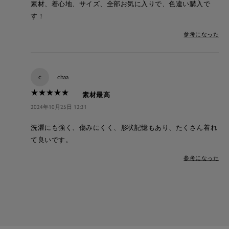
素材、着心地、サイズ、全部お気に入りで、色違い購入で
す！
参考になった
c
chaa
★
★
★
★
★
★
★
★
★
★
素材最高
2024年10月25日 12:31
洗濯にも強く、傷みにくく、形状記憶もあり、たくさん着れ
て良いです。
参考になった