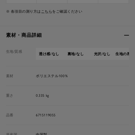
※ 各項目の測り方は
こちら
をご確認ください
素材・商品詳細
生地/質感
透け感/なし
裏地/なし
光沢/なし
生地の厚さ
素材
ポリエステル100％
重さ
0.335 kg
品番
6715119055
原産国
中国製