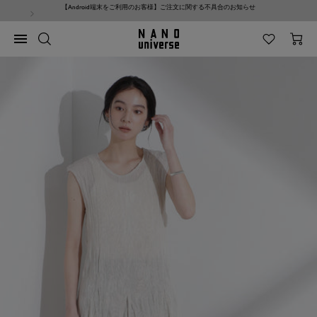
コ
【Android端末をご利用のお客様】ご注文に関する不具合のお知らせ
ン
テ
NANO
ナ
ン
universe
ビ
ツ
ゲ
へ
ー
ス
シ
キ
ョ
ッ
ン
プ