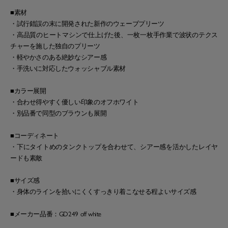
■素材
・試行錯誤の末に開発された新作のウェーブプリーツ
・高品質のヒートマシンで仕上げた後、一枚一枚手作業で波状のテクス
チャーを施した独自のプリーツ
・軽やかさのある絶妙なシアー感
・手洗いに対応したウォッシャブル素材
■カラー展開
・合わせ得やすく優しい印象のオフホワイト
・別品番で同型のブラウンも展開
■コーディネート
・下にタイトめのタンクトップを合わせて、シアー感を活かしたレイヤ
ードも素敵
■サイズ感
・身体のラインを拾いにくくすっきり着こなせる程よいサイズ感
■メーカー品番：GD249 off white