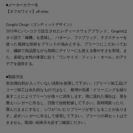
■メーカーカラー名
【オフホワイト】off white
Gongdid Design（ゴンディットデザイン）
2015年にバンコクで設立されたレディースウェアブランド。Gongdidは
タイ語で「織機」を意味し、パターン、ファブリック、テクスチャーを
使った複雑な技術をブランドの強みとする。プリーツにこだわってお
り、繊細で高品質ながら気軽にデイリーにも使える着やすさを実現。ま
た、多様な女性の体形に合う「ワンサイズ・フィット・オール」のアイ
デアを提供する。
■取扱方法
蛍光増白剤が入っていない洗剤を使用して下さい。(プリーツ加工品)プ
リーツ加工は永久的なものではなく、着用や洗濯・クリーニングを繰り
返すことによりプリーツが徐々に消失します。雨に濡れた場合は、形を
整えハンガーに吊るし、日陰で自然乾燥して下さい。長時間座ったり、
畳んだままにすると、シワがついたりプリーツが甘くなることがありま
す。必ずハンガーに吊るして保管して下さい。プリーツの再セットはで
きません。取扱い絵表示を必ずご確認ください。