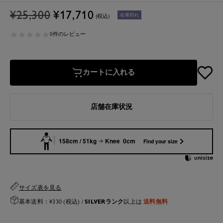
通
セ
¥25,300
¥17,710
在庫切れ
(税込)
常
ー
★
★
★
★
★
★
★
★
★
★
価
ル
0件のレビュー
格
価
格
カートに入れる
店舗在庫状況
158cm / 51kg
Knee 0cm
Find your size
サイズ表を見る
SILVERランク
送料無料
基本送料：¥330 (税込) /
以上は