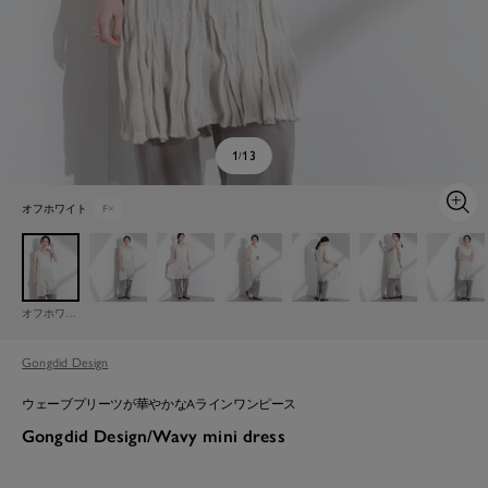
1
13
/
オフホワイト
F
×
ズ
ー
ム
イ
ン
オフホワイト
Gongdid Design
ウェーブプリーツが華やかなAラインワンピース
Gongdid Design/Wavy mini dress