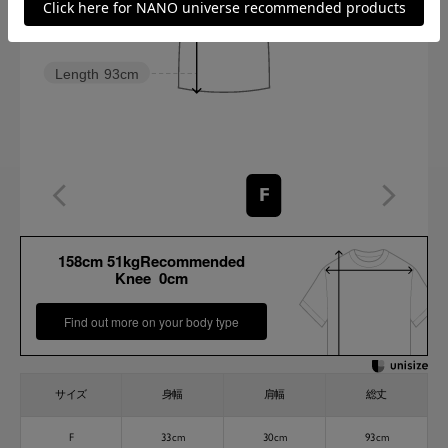
Length
93cm
F
158cm 51kgRecommended
Knee 0cm
Find out more on your body type
サイズ
身幅
肩幅
総丈
F
33cm
30cm
93cm