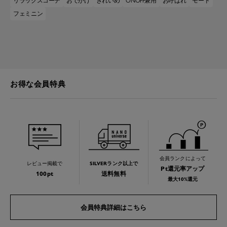
リラックスコーデ
おでかけ
きれいめ
ONOFF兼用
お呼ばれ
モード
フェミニン
お得な会員特典
会員ランクによって
レビュー掲載で
SILVERランク以上で
Pt還元率アップ
100pt
送料無料
最大10%還元
会員特典詳細はこちら