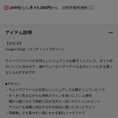
なら
月々5,366円
から。分割手数料無料
アイテム説明
【2025 SS】
Gongdid Design（ゴンディットデザイン）
ウェーブプリーツが女性らしいニュアンスを醸すミニドレス。タイトめ
のパンツと合わせて、裾のウェービーディテールをポイントにする着こ
なしもおすすめです。
■デザイン
・ウェーブプリーツが女性らしいニュアンスを醸すミニワンピース
・すっきり見えながらも身体のラインを拾いにくい上身頃
・腰から裾にかけて絶妙に広がる大人っぽいAラインシルエット
・デコルテを綺麗に演出するやや深めに開いたネックライン
・羽織無しでも着やすい肩にかかる程のノースリーブ