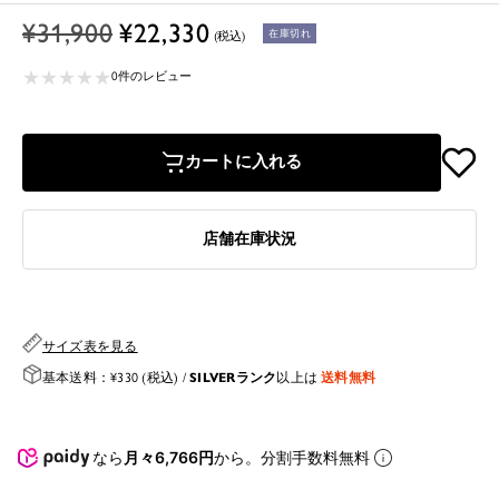
通
セ
¥31,900
¥22,330
在庫切れ
(税込)
常
ー
★
★
★
★
★
★
★
★
★
★
価
ル
0件のレビュー
格
価
格
カートに入れる
店舗在庫状況
サイズ表を見る
SILVERランク
送料無料
基本送料：¥330 (税込) /
以上は
なら
月々6,766円
から。分割手数料無料