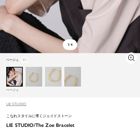
1
4
/
ベージュ
F
×
ズ
ー
ム
イ
ン
ベージュ
LIE STUDIO
こなれスタイルに導くジェイドストーン
LIE STUDIO/The Zoe Bracelet