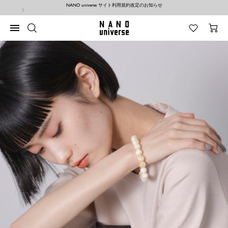
コ
NANO universe サイト利用規約改定のお知らせ
ン
テ
NANO
ナ
ン
universe
ビ
ツ
ゲ
へ
ー
ス
シ
キ
ョ
ッ
ン
プ