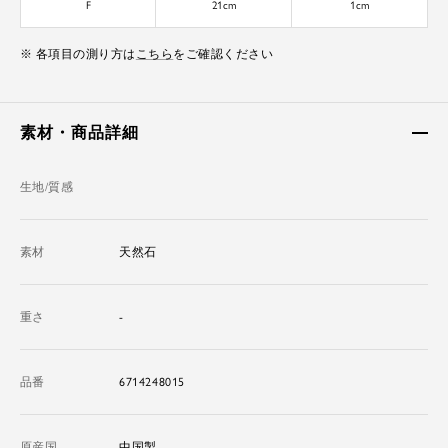
F
21cm
1cm
※ 各項目の測り方は
こちら
をご確認ください
素材・商品詳細
生地/質感
素材
天然石
重さ
-
品番
6714248015
原産国
中国製