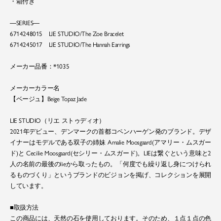
・箱付き
―SERIES―
6714248015 LIE STUDIO/The Zoe Bracelet
6714245017 LIE STUDIO/The Hannah Earrings
メーカー品番：*1035
メーカーカラー名
【ベージュ】Beige Topaz Jade
LIE STUDIO（リエ ストゥディオ）
2021年デビュー、デンマークの首都コペンハーゲン発のブランド。デザ
イナーはモデルである双子の姉妹 Amalie Moosgaard(アマリー・ムスガー
ド)と Cecilie Moosgaard(セシリー・ムスガード)。LIEは繋ぐという意味と2
人の名前の最後のlieから取ったもの。「何度でも繰り返し身につけられ
るものづくり」というブランドのビジョンを掲げ、コレクションを展開
しています。
■取扱方法
この商品には、天然の石を使用しております。そのため、１点１点の色