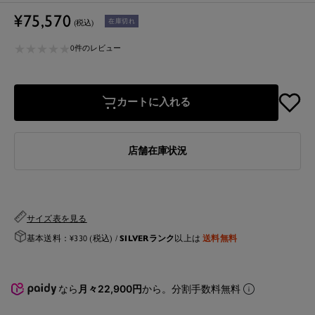
セ
¥75,570
在庫切れ
(税込)
ー
★
★
★
★
★
★
★
★
★
★
ル
0件のレビュー
価
格
カートに入れる
店舗在庫状況
サイズ表を見る
SILVERランク
送料無料
基本送料：¥330 (税込) /
以上は
なら
月々22,900円
から。分割手数料無料