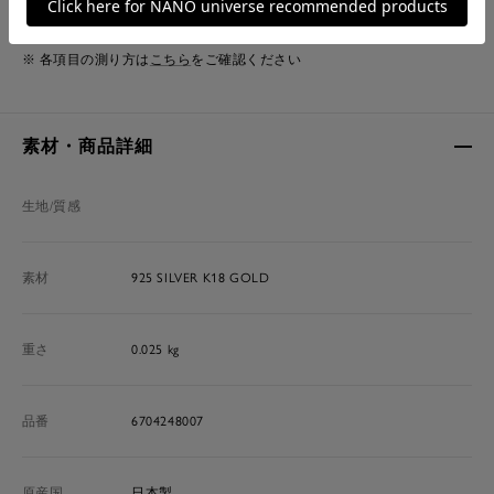
M
14cm
0.5cm
※ 各項目の測り方は
こちら
をご確認ください
素材・商品詳細
生地/質感
素材
925 SILVER K18 GOLD
重さ
0.025 kg
品番
6704248007
原産国
日本製