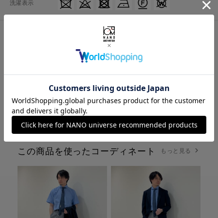
洗濯表示
お客様のレビュー
★
★
★
★
★
★
★
★
★
★
0件のレビュー
この商品を使ったコーディネート
もっと見る