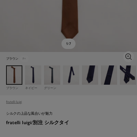
1
7
/
ブラウン
F
×
ズ
ー
ム
イ
ン
ブラウン
ネイビー
グリーン
fratelli luigi
シルクの上品な風合いが魅力
fratelli luigi/別注 シルクタイ