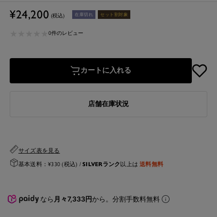
セ
¥24,200
在庫切れ
セット割対象
(税込)
ー
★
★
★
★
★
★
★
★
★
★
ル
0件のレビュー
価
格
カートに入れる
店舗在庫状況
サイズ表を見る
SILVERランク
送料無料
基本送料：¥330 (税込) /
以上は
なら
月々7,333円
から。分割手数料無料