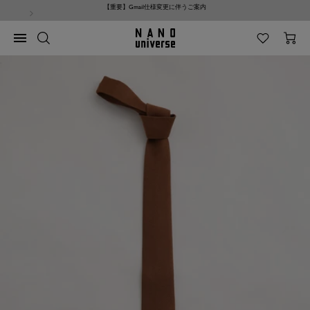
【重要】Gmail仕様変更に伴うご案内
コ
ン
テ
NANO
ナ
ン
universe
ビ
ツ
ゲ
へ
ー
ス
シ
キ
ョ
ッ
ン
プ