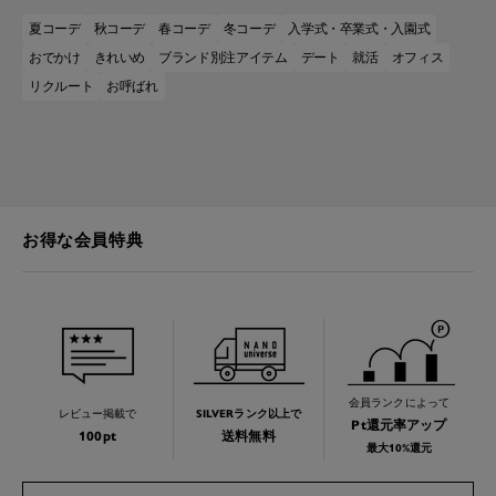
夏コーデ
秋コーデ
春コーデ
冬コーデ
入学式・卒業式・入園式
おでかけ
きれいめ
ブランド別注アイテム
デート
就活
オフィス
リクルート
お呼ばれ
お得な会員特典
会員ランクによって
レビュー掲載で
SILVERランク以上で
Pt還元率アップ
100pt
送料無料
最大10%還元