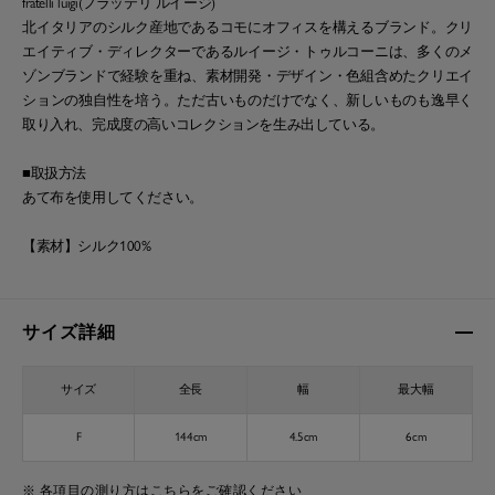
fratelli luigi(フラッテリ ルイージ)
北イタリアのシルク産地であるコモにオフィスを構えるブランド。クリ
エイティブ・ディレクターであるルイージ・トゥルコーニは、多くのメ
ゾンブランドで経験を重ね、素材開発・デザイン・色組含めたクリエイ
ションの独自性を培う。ただ古いものだけでなく、新しいものも逸早く
取り入れ、完成度の高いコレクションを生み出している。
■取扱方法
あて布を使用してください。
【素材】シルク100%
サイズ詳細
サイズ
全長
幅
最大幅
F
144cm
4.5cm
6cm
※ 各項目の測り方は
こちら
をご確認ください