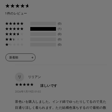
★
★
★
★
★
★
★
★
★
★
1件のレビュー
★
★
★
★
★
★
★
★
★
★
(0)
★
★
★
★
★
★
★
★
★
★
(1)
★
★
★
★
★
★
★
★
★
★
(0)
★
★
★
★
★
★
★
★
★
★
(0)
★
★
★
★
★
★
★
★
★
★
(0)
リ
リリアン
★
★
★
★
★
★
★
★
★
★
涼しいです
2026年1月19日 01:02
茶色いを購入しました。インド綿でゆったりしてるので見た
目通り涼しく着られます。ただ結構色落ちするので最初の数