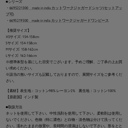
■シリーズ
・
6695221300 made in india カットワークジャガードシャツ(セットアッ
プ可)
・
6695219300 made in india カットワークジャガードワンピース
【推奨サイズ】
XSサイズ: 154-158cm
Sサイズ: 154-158cm
Mサイズ: 158-162cm
Lサイズ: 162-166cm
※標準体型を基にした目安でございます。予めご理解、ご了承の上お買
い求めください。
※該当の無いサイズも記載しておりますので、展開サイズをご参考くだ
さい。
【素材】表生地：コットン98% レーヨン2% 裏生地：コットン100%
【原産国】インド製
■取扱方法
ネットを使用して下さい。中性洗剤を使用して下さい。柔軟剤は使用し
ないでください。色物（特に濃色）と白物・淡色物は分けて洗ってくだ
さい。濡れたままの放置や、長時間の浸漬はしないで下さい。形をとと