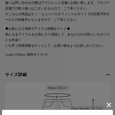
舗へお問い合わせの際はアウトレット店舗へお願い致します。プロパー
店舗での取り扱いはございませんので、ご了承ください。
※こちらの商品はナノ・ユニバースオフィシャルサイトでの試着予約サ
ービスの対象外となりますので、ご了承ください。
◆お気に入り登録でアイテム情報をゲット◆
気になるアイテムをお気に入り登録して、あなただけの欲しいものリス
トを作成！
いち早く特典情報をゲットして、お買い物をよりお楽しみください。
model: H168cm 着用サイズ: M
サイズ詳細
Waist
65cm
Rise length
30.7cm
Hip
113.4cm