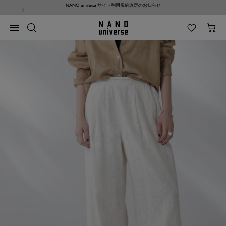
コ
NANO universe サイト利用規約改定のお知らせ
ン
テ
NANO
ナ
ン
universe
ビ
ツ
ゲ
へ
ー
ス
シ
キ
ョ
ッ
ン
プ