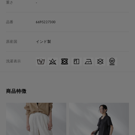
重さ
-
品番
6695227300
原産国
インド製
洗濯表示
商品特徴