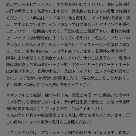
のえてから干してください。あて布を使用してください。濃色は着用時
の汗や摩擦により色落ちしますので、淡色物と合わせての着用はお避け
ください。この商品はインド製の生地を使用し、インド国内で縫製・加
工して生産しています。インド製ならではの風合いとデザイン性を重視
したデリケートな商品ですので、下記の点にご留意下さい。素材の特性
上、ネップ（糸が部分的に太くなっている部分）・色むら・プリントの
ズレなどがみられます。色合い・風合い・サイズが一点一点微妙に異な
り、また、多少のゆがみ・シワ等も生じています。着用時の摩擦や汗・
雨等により色移りする場合がありますので、十分ご注意下さい。着用の
際は淡色物との重ね着やバッグ・靴・アクセサリーとのコーディネート
はお避け下さい。着用や水洗い、又はドライクリーニングを繰り返すこ
とによって色合いや風合いが変化したり、縮みが生じることがありま
す。取扱い絵表示に従った洗い方を行って下さい。
※サンプルにて撮影、採寸を行う為、実際にお届けする商品と仕様やサ
イズが異なる場合がございます。予約時は生産の都合上、お届け予定時
期が前後する場合もございますので、予めご了承下さい。
※光の当たり具合や撮影環境により色味が異なる場合がございます。正
しい色味はスタジオ画像の色味をご参照ください。
※こちらの商品は、アウトレット店舗での取り扱いになります。直接店