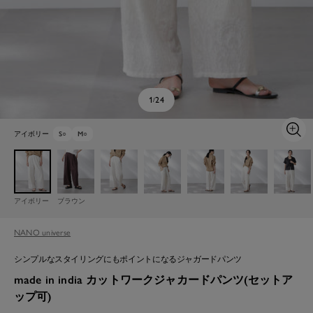
1
24
/
アイボリー
S
○
M
○
ズ
ー
ム
イ
ン
アイボリー
ブラウン
NANO universe
シンプルなスタイリングにもポイントになるジャガードパンツ
made in india カットワークジャカードパンツ(セットア
ップ可)