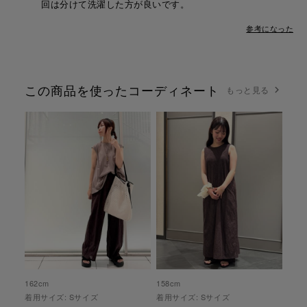
回は分けて洗濯した方が良いです。
参考になった
この商品を使ったコーディネート
もっと見る
162
cm
158
cm
着用サイズ:
S
サイズ
着用サイズ:
S
サイズ