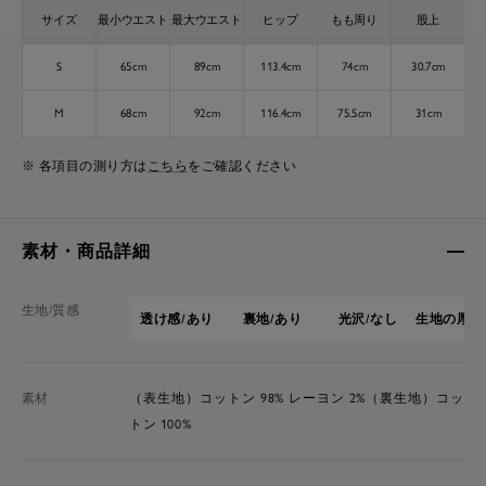
サイズ
最小ウエスト
最大ウエスト
ヒップ
もも周り
股上
S
65cm
89cm
113.4cm
74cm
30.7cm
M
68cm
92cm
116.4cm
75.5cm
31cm
※ 各項目の測り方は
こちら
をご確認ください
素材・商品詳細
生地/質感
透け感/あり
裏地/あり
光沢/なし
生地の厚さ
素材
（表生地）コットン 98% レーヨン 2%（裏生地）コッ
トン 100%