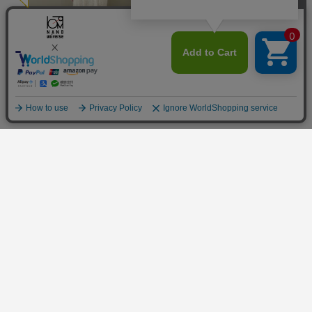
158
cm
157
cm
着用サイズ:
S
サイズ
着用サイズ:
M
サイズ
キーワード
夏コーデ
おでかけ
GW・連休
ナチュラル
デート
旅行
テレワーク
オフィス