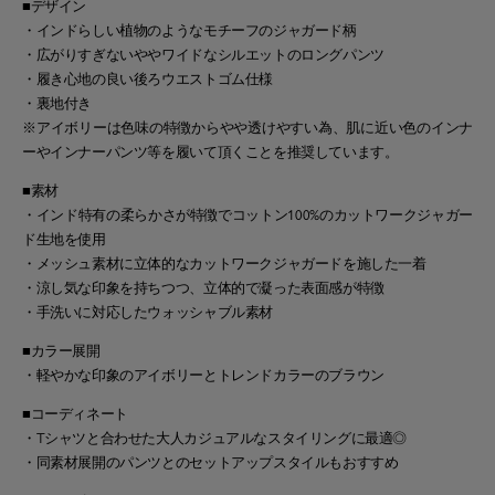
■デザイン
・インドらしい植物のようなモチーフのジャガード柄
・広がりすぎないややワイドなシルエットのロングパンツ
・履き心地の良い後ろウエストゴム仕様
・裏地付き
※アイボリーは色味の特徴からやや透けやすい為、肌に近い色のインナ
ーやインナーパンツ等を履いて頂くことを推奨しています。
■素材
・インド特有の柔らかさが特徴でコットン100%のカットワークジャガー
ド生地を使用
・メッシュ素材に立体的なカットワークジャガードを施した一着
・涼し気な印象を持ちつつ、立体的で凝った表面感が特徴
・手洗いに対応したウォッシャブル素材
■カラー展開
・軽やかな印象のアイボリーとトレンドカラーのブラウン
■コーディネート
・Tシャツと合わせた大人カジュアルなスタイリングに最適◎
・同素材展開のパンツとのセットアップスタイルもおすすめ