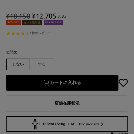
通
セ
¥18,150
¥12,705
(税込)
常
ー
30%OFF
セット割対象
FLASH SALE
価
ル
★
★
★
★
★
★
★
★
★
★
1件のレビュー
格
価
格
丈詰め
しない
する
カートに入れる
店舗在庫状況
158cm / 51kg
M
Find your size