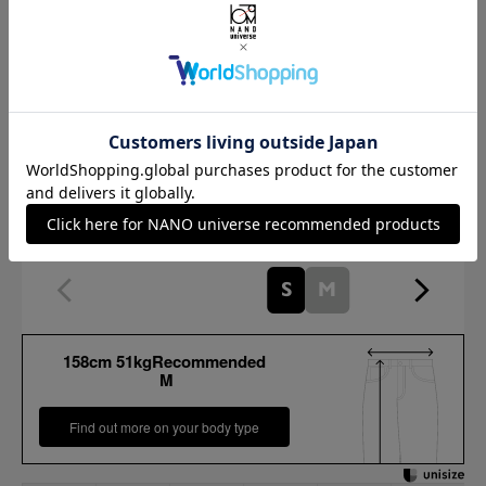
Thickness of thigh
37cm
Inseam length
66cm
Hem width
28.3cm
S
M
158cm 51kgRecommended
M
Find out more on your body type