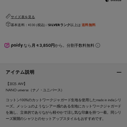
サイズ表を見る
SILVERランク
送料無料
基本送料：¥330 (税込) /
以上は
なら
月々3,850円
から。分割手数料無料
アイテム説明
【2025 AW】
NANO universe（ナノ・ユニバース）
コットン100%のカットワークジャガード生地を使用したmade in indiaシリ
ーズ。メッシュのようなシアー感のある生地にカットワークジャガード
を施し、立体的でありながら軽やかで涼し気な印象を持つ一着。同シリ
ーズ展開のシャツとのセットアップスタイルもおすすめです。