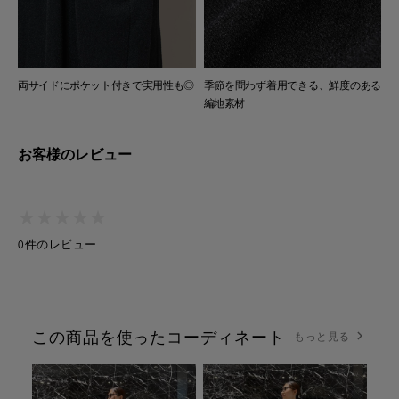
両サイドにポケット付きで実用性も◎
季節を問わず着用できる、鮮度のある
編地素材
お客様のレビュー
★
★
★
★
★
★
★
★
★
★
0件のレビュー
この商品を使ったコーディネート
もっと見る