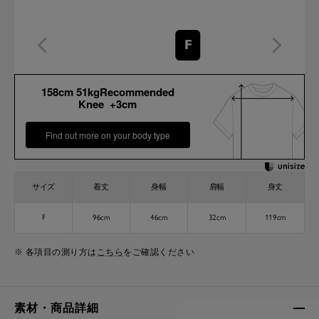
F
158cm 51kgRecommended
Knee +3cm
Find out more on your body type
サイズ
着丈
身幅
肩幅
身丈
F
96cm
46cm
32cm
119cm
※ 各項目の測り方は
こちら
をご確認ください
素材・商品詳細