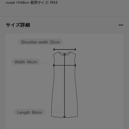
model: H168cm 着用サイズ: FREE
サイズ詳細
Shoulder width
32cm
Width
46cm
Length
96cm