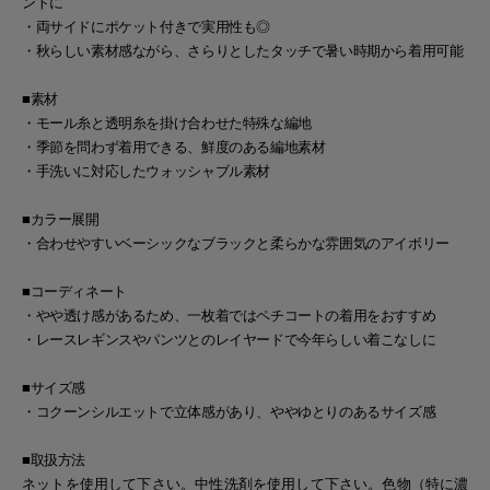
ントに
・両サイドにポケット付きで実用性も◎
・秋らしい素材感ながら、さらりとしたタッチで暑い時期から着用可能
■素材
・モール糸と透明糸を掛け合わせた特殊な編地
・季節を問わず着用できる、鮮度のある編地素材
・手洗いに対応したウォッシャブル素材
■カラー展開
・合わせやすいベーシックなブラックと柔らかな雰囲気のアイボリー
■コーディネート
・やや透け感があるため、一枚着ではペチコートの着用をおすすめ
・レースレギンスやパンツとのレイヤードで今年らしい着こなしに
■サイズ感
・コクーンシルエットで立体感があり、ややゆとりのあるサイズ感
■取扱方法
ネットを使用して下さい。中性洗剤を使用して下さい。色物（特に濃