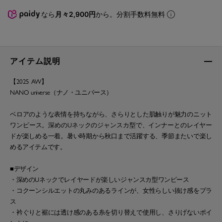
なら
月々2,900円
から。分割手数料無料
アイテム説明
【2025 AW】
NANO universe（ナノ・ユニバース）
ベロアのような表情を持ちながら、さらりとした肌触りが魅力のニット
ワンピース。深めのUネックのジャンスカ型で、インナーとのレイヤー
ドが楽しめる一着。暑い時期から秋口まで活躍する、季節またいで楽し
めるアイテムです。
■デザイン
・深めのUネックでレイヤードが楽しいジャンスカ型ワンピース
・コクーンシルエットの丸みのあるラインが、女性らしい抜け感をプラ
ス
・衿ぐりと裾には透け感のある糸を切り替えで使用し、さりげないポイ