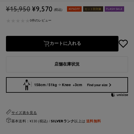
通
セ
¥15,950
¥9,570
40%OFF
セット割対象
FLASH SALE
(税込)
常
ー
★
★
★
★
★
★
★
★
★
★
価
ル
0件のレビュー
格
価
格
カートに入れる
店舗在庫状況
158cm / 51kg
Knee +3cm
Find your size
サイズ表を見る
SILVERランク
送料無料
基本送料：¥330 (税込) /
以上は