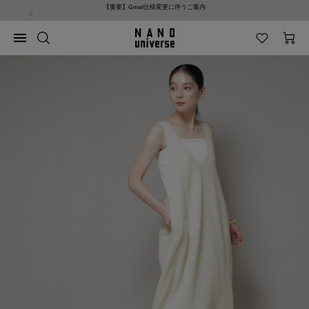
コ
NANO universe サイト利用規約改定のお知らせ
ン
テ
NANO
ナ
ン
universe
ビ
ツ
ゲ
へ
ー
ス
シ
キ
ョ
ッ
ン
プ