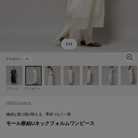
2
25
/
アイボリー
F
○
ズ
ー
ム
イ
ン
ブラック
アイボリー
NANO universe
繊細な透け感が映える、季節つなぐ一着
モール接結Uネックフォルムワンピース