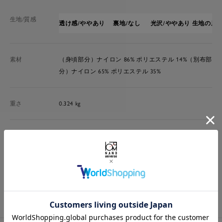
生地/質感
透け感/ややあり
裏地/なし
光沢/ややあり
生地の厚さ
素材
（身頃部分）ナイロン 86% ポリエステル 14%（別布部
分）ナイロン 65% ポリエステル 35%
重さ
0.324 kg
品番
6695219316
原産国
中国製
洗濯表示