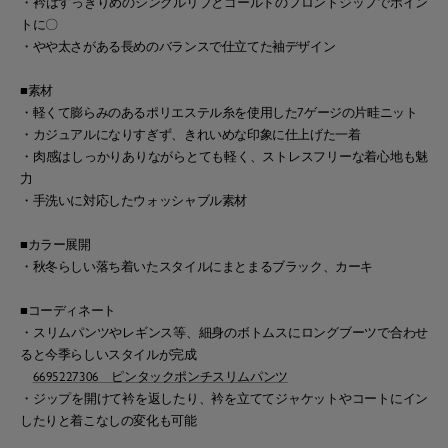
・衿はすっきりめのシングルリブとゴールドのフロントジップでポイン
トに〇
・やや太さがある長めのバランスで仕立てた袖デザイン
■素材
・軽くて膨らみのあるポリエステル糸を使用した7ゲージの片畦ニット
・カジュアルになりすぎず、きれいめな印象に仕上げた一着
・肉感はしっかりありながらとても軽く、ストレスフリーな着心地も魅
力
・手洗いに対応したウォッシャブル素材
■カラー展開
・秋冬らしい落ち着いたスタイルにまとまるブラック、カーキ
■コーディネート
・スリムパンツやレギンス等、細身のボトムスにロングブーツで合わせ
ると今季らしいスタイルが完成
6695227306 ピンタックポンチスリムパンツ
・ジップを開けて衿を返したり、衿を立ててジャケットやコートにイン
したりと着こなしの変化も可能