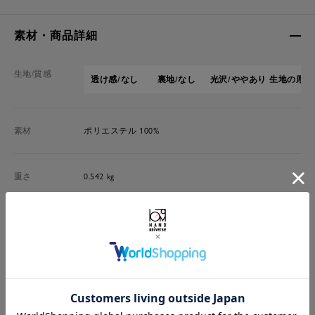
素材・商品詳細
生地/質感
透け感/なし
裏地/なし
光沢/ややあり
生地の厚さ
素材
ポリエステル 100%
重さ
0.542 kg
品番
6695219315
原産国
中国製
洗濯表示