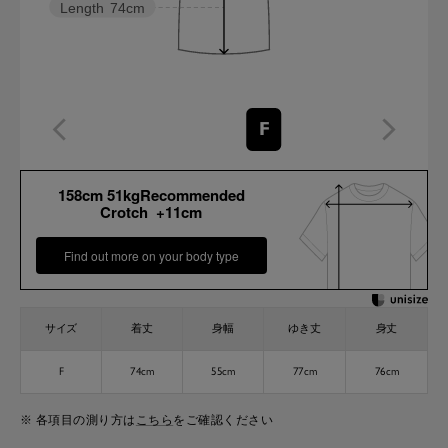
Length
74cm
F
158cm 51kgRecommended
Crotch +11cm
Find out more on your body type
サイズ
着丈
身幅
ゆき丈
身丈
F
74cm
55cm
77cm
76cm
※ 各項目の測り方は
こちら
をご確認ください