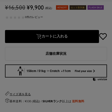
通
セ
¥16,500
¥9,900
40%OFF
セット割対象
FLASH SALE
(税込)
常
ー
★
★
★
★
★
★
★
★
★
★
価
ル
0件のレビュー
格
価
格
カートに入れる
店舗在庫状況
158cm / 51kg
Crotch +11cm
Find your size
サイズ表を見る
SILVERランク
送料無料
基本送料：¥330 (税込) /
以上は