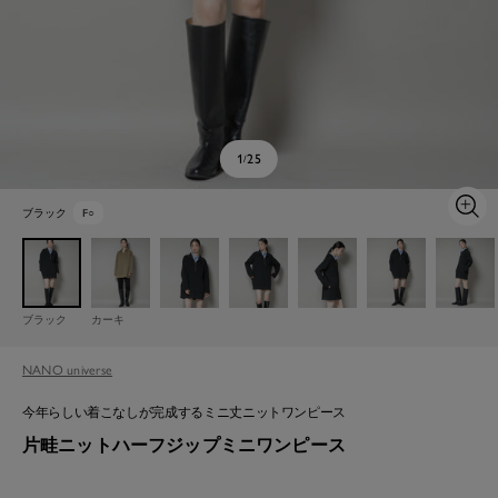
1
25
/
ブラック
F
○
ズ
ー
ム
イ
ン
ブラック
カーキ
NANO universe
今年らしい着こなしが完成するミニ丈ニットワンピース
片畦ニットハーフジップミニワンピース