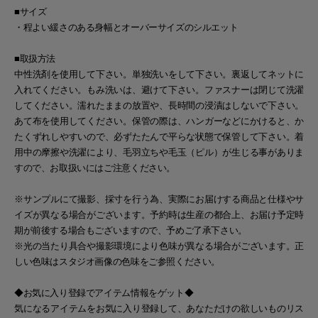
■サイズ
・程よい緩さのある身幅とオーバーサイズのシルエット
■取扱方法
中性洗剤を使用して下さい。単独洗いをして下さい。裏返してネットに
入れてください。もみ洗いは、避けて下さい。ファスナーは閉じて洗濯
してください。濡れたままの放置や、長時間の浸漬はしないで下さい。
あて布を使用してください。保管の際は、ハンガーなどにかけると、か
たくずれしやすいので、必ずたたんで平らな状態で保管して下さい。着
用中の摩擦や洗濯により、毛羽立ちや毛玉（ピル）が生じる事がありま
すので、お取扱いにはご注意ください。
※サンプルにて撮影、採寸を行う為、実際にお届けする商品と仕様やサ
イズが異なる場合がございます。予約時は生産の都合上、お届け予定時
期が前後する場合もございますので、予めご了承下さい。
※光の当たり具合や撮影環境により色味が異なる場合がございます。正
しい色味はスタジオ画像の色味をご参照ください。
◆お気に入り登録でアイテム情報をゲット◆
気になるアイテムをお気に入り登録して、あなただけの欲しいものリス