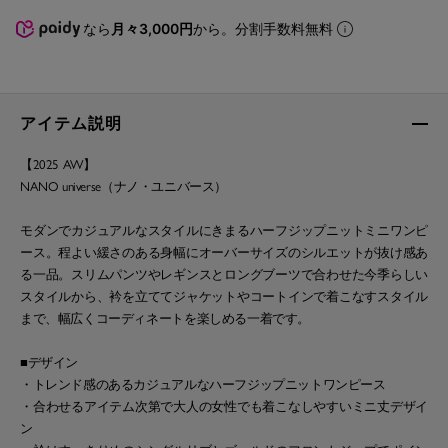
なら
月々3,000円
から。分割手数料無料
アイテム説明
【2025 AW】
NANO universe（ナノ・ユニバース）
モダンでカジュアルなスタイルにきまるハーフジップニットミニワンピ
ース。程よい緩さのある身幅にオーバーサイズのシルエットが抜け感あ
る一品。スリムパンツやレギンスとロングブーツで合わせた今季らしい
スタイルから、衿を立ててジャケットやコートインで着こなすスタイル
まで、幅広くコーディネートを楽しめる一着です。
■デザイン
・トレンド感のあるカジュアルなハーフジップニットワンピース
・合わせるアイテム次第で大人の女性でも着こなしやすいミニ丈デザイ
ン