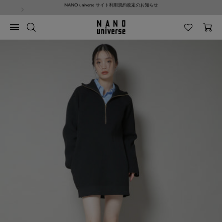
コ
NANO universe サイト利用規約改定のお知らせ
ン
テ
NANO
ナ
ン
universe
ビ
ツ
ゲ
へ
ー
ス
シ
キ
ョ
ッ
ン
プ