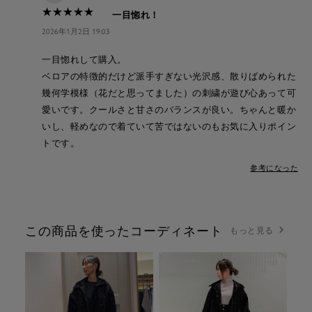
★
★
★
★
★
★
★
★
★
★
一目惚れ！
2026年1月2日 19:03
一目惚れして購入。
ベロアの特徴的だけど派手すぎない光沢感、散りばめられた
幾何学模様（花だと思ってました）の刺繍が遊び心あって可
愛いです。クールさと甘さのバランスが良い。ちゃんと暖か
いし、軽めなので着ていて苦ではないのもお気に入りポイン
トです。
参考になった
この商品を使ったコーディネート
もっと見る