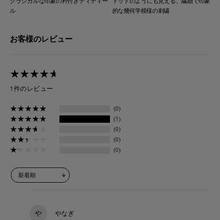
クラシカルな印象の衿付きディティー
ドットのようにも見える、繊細で印象
ル
的な幾何学模様の刺繍
お客様のレビュー
★
★
★
★
★
★
★
★
★
★
1件のレビュー
★
★
★
★
★
★
★
★
★
★
(0)
★
★
★
★
★
★
★
★
★
★
(1)
★
★
★
★
★
★
★
★
★
★
(0)
★
★
★
★
★
★
★
★
★
★
(0)
★
★
★
★
★
★
★
★
★
★
(0)
や
やなぎ