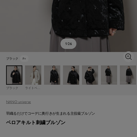
1
26
/
ブラック
F
○
ズ
ー
ム
イ
ン
ブラック
ライトベージュ
NANO universe
羽織るだけでコーデに奥行きが生まれる主役級ブルゾン
ベロアキルト刺繍ブルゾン