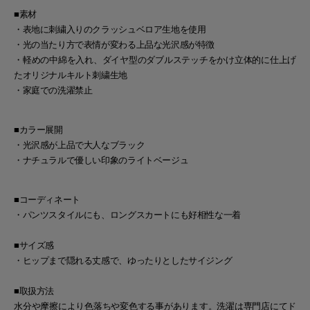
■素材
・表地に刺繍入りのクラッシュベロア生地を使用
・光の当たり方で表情が変わる上品な光沢感が特徴
・軽めの中綿を入れ、ダイヤ型のダブルステッチをかけ立体的に仕上げ
たオリジナルキルト刺繍生地
・家庭での洗濯禁止
■カラー展開
・光沢感が上品で大人なブラック
・ナチュラルで優しい印象のライトベージュ
■コーディネート
・パンツスタイルにも、ロングスカートにも好相性な一着
■サイズ感
・ヒップまで隠れる丈感で、ゆったりとしたサイジング
■取扱方法
水分や摩擦により色落ちや変色する事があります。洗濯は専門店にてド