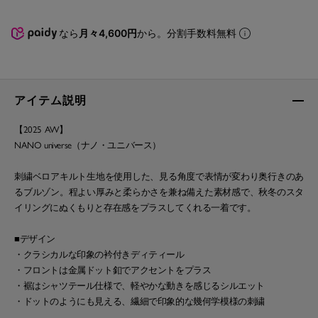
なら
月々4,600円
から。分割手数料無料
アイテム説明
【2025 AW】
NANO universe（ナノ・ユニバース）
刺繍ベロアキルト生地を使用した、見る角度で表情が変わり奥行きのあ
るブルゾン。程よい厚みと柔らかさを兼ね備えた素材感で、秋冬のスタ
イリングにぬくもりと存在感をプラスしてくれる一着です。
■デザイン
・クラシカルな印象の衿付きディティール
・フロントは金属ドット釦でアクセントをプラス
・裾はシャツテール仕様で、軽やかな動きを感じるシルエット
・ドットのようにも見える、繊細で印象的な幾何学模様の刺繍