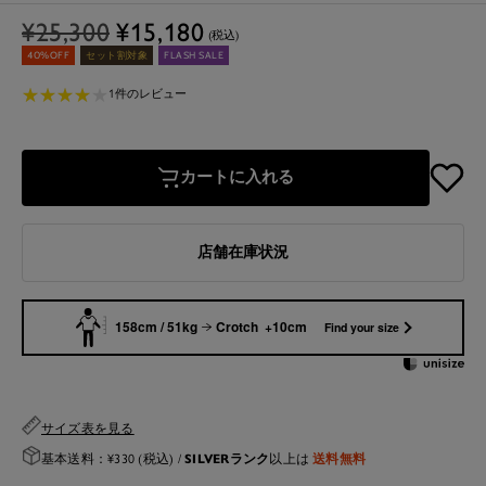
通
セ
¥25,300
¥15,180
(税込)
常
ー
40%OFF
セット割対象
FLASH SALE
価
ル
★
★
★
★
★
★
★
★
★
★
1件のレビュー
格
価
格
カートに入れる
店舗在庫状況
158cm / 51kg
Crotch +10cm
Find your size
サイズ表を見る
SILVERランク
送料無料
基本送料：¥330 (税込) /
以上は