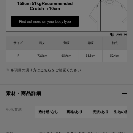
158cm 51kgRecommended
Crotch +10cm
Find out more on your body type
サイズ
着丈
身幅
肩幅
袖丈
F
72.5cm
65.9cm
58.8cm
52.4cm
※ 各項目の測り方は
こちら
をご確認ください
素材・商品詳細
生地/質感
透け感/なし
裏地/あり
光沢/あり
生地の厚さ