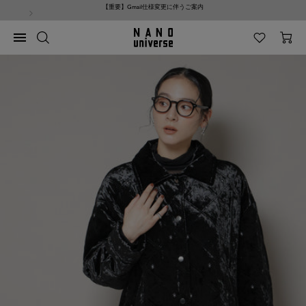
コ
NANO universe サイト利用規約改定のお知らせ
ン
テ
NANO
ナ
ン
universe
ビ
ツ
ゲ
へ
ー
ス
シ
キ
ョ
ッ
ン
プ