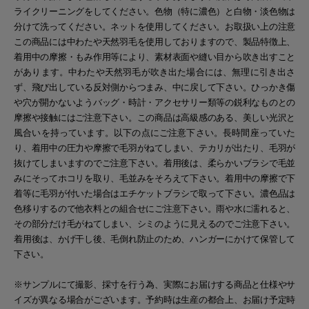
ライクリーニングをしてください。色物（特に濃色）と白物・淡色物は
分けて洗ってください。ネットを使用してください。お取扱い上の注意
この商品には中わたや天然羽毛を使用しておりますので、製品特徴上、
着用中の摩擦・もみ作用等により、素材表面や縫い目から吹き出すこと
があります。中わたや天然羽毛が吹き出た場合には、無理に引き出さ
ず、飛び出している反対側からつまみ、中に戻して下さい。ひっかき傷
や穴が開かないようバッグ・時計・アクセサリー類等の鋭利なものとの
摩擦や接触にはご注意下さい。この商品は高級感のある、美しい光沢と
風合いを持っています。以下の点にご注意下さい。長時間座っていた
り、着用中の圧力や摩擦で毛羽がねてしまい、テカリが出たり、毛羽が
抜けてしまいますのでご注意下さい。着用後は、柔らかいブラシで毛並
みにそってホコリを取り、毛並みをそろえて下さい。着用中の摩擦で下
着等に毛羽が付いた場合はエチケットブラシで取って下さい。濃色品は
色移りするので他衣料との組合せにご注意下さい。雨や水に濡れると、
その部分だけ毛がねてしまい、シミのように見えるのでご注意下さい。
着用後は、かげ干し後、毛倒れ防止のため、ハンガーにかけて保管して
下さい。
※サンプルにて撮影、採寸を行う為、実際にお届けする商品と仕様やサ
イズが異なる場合がございます。予約時は生産の都合上、お届け予定時