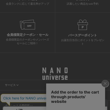
会員ランクに応じて還元率がアップ
試着したい商品をweb予約
会員様限定クーポン・セール
バースデーポイント
会員様限定のクーポンやメンバーズ
お誕生日当日にポイントをプレゼン
セールにご招待！
ト
サービス
会員サービス
ヘルプ＆ガイド
ニュース
カスタマーサービス
店舗検索
ポリシー & 企業情報
ショッピングガイド