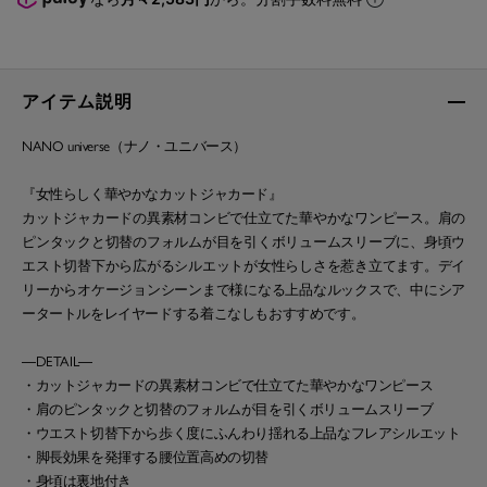
アイテム説明
NANO universe（ナノ・ユニバース）
『女性らしく華やかなカットジャカード』
カットジャカードの異素材コンビで仕立てた華やかなワンピース。肩の
ピンタックと切替のフォルムが目を引くボリュームスリーブに、身頃ウ
エスト切替下から広がるシルエットが女性らしさを惹き立てます。デイ
リーからオケージョンシーンまで様になる上品なルックスで、中にシア
ータートルをレイヤードする着こなしもおすすめです。
―DETAIL―
・カットジャカードの異素材コンビで仕立てた華やかなワンピース
・肩のピンタックと切替のフォルムが目を引くボリュームスリーブ
・ウエスト切替下から歩く度にふんわり揺れる上品なフレアシルエット
・脚長効果を発揮する腰位置高めの切替
・身頃は裏地付き