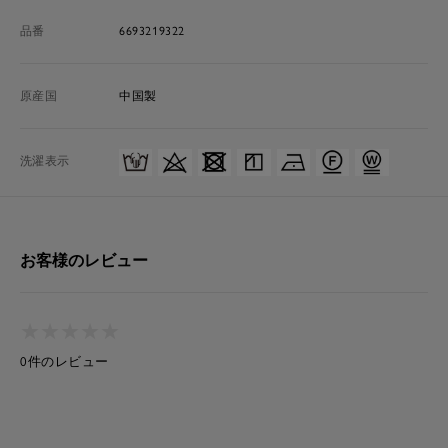
品番
6693219322
原産国
中国製
洗濯表示
お客様のレビュー
★
★
★
★
★
★
★
★
★
★
0件のレビュー