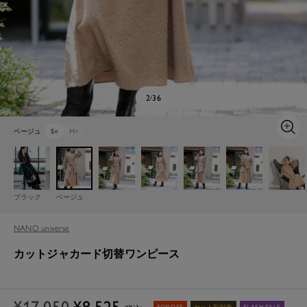
2
36
/
ベージュ
S
○
M
×
ズ
ー
ム
イ
ン
ブラック
ベージュ
NANO universe
カットジャカード切替ワンピース
通
セ
¥17,050
¥8,525
50%OFF
セット割対象
FLASH SALE