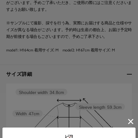
がございます。予めご了承いただき、ご使用の際にはご注意くださいま
すようお願い致します。
※サンプルにて撮影、採寸を行う為、実際にお届けする商品と仕様やサ
イズが異なる場合がございます。予約時は生産の都合上、お届け予定時
期が前後する場合もございますので、予めご了承下さい。
model1: H164cm 着用サイズ: M model2: H167cm 着用サイズ: M
サイズ詳細
Shoulder width
34.8cm
Sleeve length
59.3cm
Width
47cm