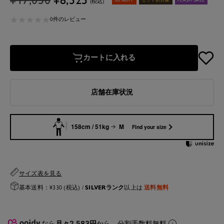
(税込)
常
ー
★
★
★
★
★
★
★
★
★
★
価
ル
0件のレビュー
格
価
格
カートに入れる
店舗在庫状況
158cm / 51kg
M
Find your size
サイズ表を見る
SILVERランク
送料無料
基本送料：¥330 (税込) /
以上は
なら
月々2,583円
から。分割手数料無料