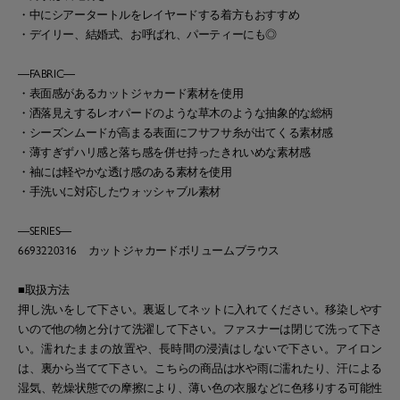
・中にシアータートルをレイヤードする着方もおすすめ
・デイリー、結婚式、お呼ばれ、パーティーにも◎
―FABRIC―
・表面感があるカットジャカード素材を使用
・洒落見えするレオパードのような草木のような抽象的な総柄
・シーズンムードが高まる表面にフサフサ糸が出てくる素材感
・薄すぎずハリ感と落ち感を併せ持ったきれいめな素材感
・袖には軽やかな透け感のある素材を使用
・手洗いに対応したウォッシャブル素材
―SERIES―
6693220316 カットジャカードボリュームブラウス
■取扱方法
押し洗いをして下さい。裏返してネットに入れてください。移染しやす
いので他の物と分けて洗濯して下さい。ファスナーは閉じて洗って下さ
い。濡れたままの放置や、長時間の浸漬はしないで下さい。アイロン
は、裏から当てて下さい。こちらの商品は水や雨に濡れたり、汗による
湿気、乾燥状態での摩擦により、薄い色の衣服などに色移りする可能性