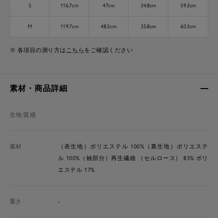
S
116.7cm
47cm
34.8cm
59.3cm
M
119.7cm
48.5cm
35.8cm
60.3cm
※ 各項目の測り方は
こちら
をご確認ください
素材・商品詳細
生地/質感
素材
（表生地）ポリエステル 100%（裏生地）ポリエステ
ル 100%（袖部分）再生繊維 （セルロース） 83% ポリ
エステル 17%
重さ
-