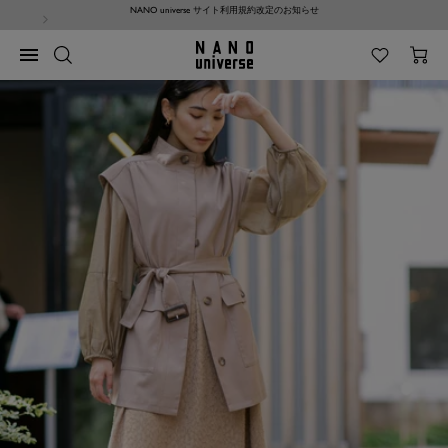
コ
NANO universe サイト利用規約改定のお知らせ
ン
テ
NANO
ナ
ン
universe
ビ
ツ
ゲ
へ
ー
ス
シ
キ
ョ
ッ
ン
プ