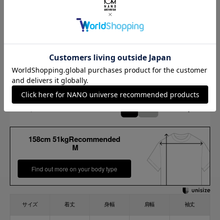
Length
116.7cm
S
M
158cm 51kgRecommended
M
Find out more on your body type
サイズ
着丈
身幅
肩幅
袖丈