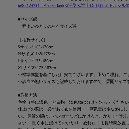
6685124211 Anti Soaked(R)汗染み防止 De Light ミド
■サイズ感
・程よいゆとりのあるサイズ感
【推奨サイズ】
Sサイズ: 163-170cm
Mサイズ: 168-175cm
Lサイズ: 173-180cm
XLサイズ: 175-182cm
※標準体型を基にした目安でございます。予めご理解、ご
※該当の無いサイズも記載しておりますので、展開サイズ
■取扱方法
色物（特に濃色）と白物・淡色物は分けて洗ってください
仕上げの際は、必ずあて布を使用し、蒸気量は少なめにし
い。 保管の際は、ハンガーなどにかけると、かたくずれ
さい。 長く水に浸けておいたり、ぬれたまま長時間放置