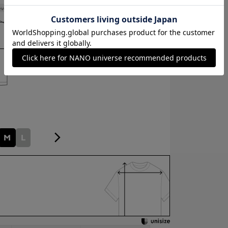
eve length
23cm
M
L