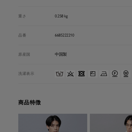
0.258 kg
重さ
6685222210
品番
中国製
原産国
洗濯表示
商品特徴