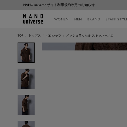
コ
NANO universe サイト利用規約改定のお知らせ
ン
テ
NANO
WOMEN
MEN
BRAND
STAFF STYL
ン
universe
ツ
へ
TOP
トップス
ポロシャツ
メッシュラッセル スキッパーポロ
ス
キ
ッ
プ