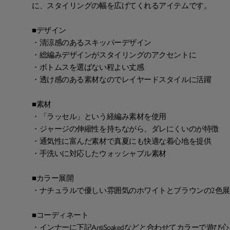
に、スタイリングの幅を広げてくれるアイテムです。
■デザイン
・清涼感のあるスキッパーデザイン
・総編みデザインがスタイリングのアクセントに
・ボトムスを選ばない程よい丈感
・透け感のある素材なのでレイヤードスタイルに活躍
■素材
・「ラッセル」という経編み素材を使用
・ジャージの伸縮性を持ちながら、ダレにくいのが特徴
・通気性に富んだ素材で真夏にも快適な着心地を提供
・手洗いに対応したウォッシャブル素材
■カラー展開
・ナチュラルで優しい雰囲気のホワイトとブラウンの2色
■コーディネート
・インナーに下記AntiSoakedなどと合わせてカラーで遊