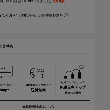
SILVERランク
送料無料
：¥330 (税込) /
以上は
なら
月々1,333円
から。分割手数料無料
会員特典
会員ランクによって
SILVERランク以上で
ュー掲載で
Pt還元率アップ
100pt
送料無料
最大10%還元
会員特典詳細はこちら