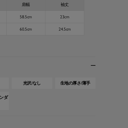
肩幅
袖丈
58.5cm
23cm
60.5cm
24.5cm
光沢/なし
生地の厚さ/薄手
タンダ