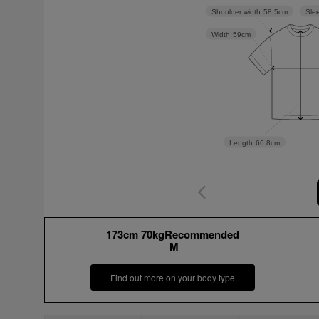
Sle
Shoulder width
58.5cm
Width
59cm
Length
66.8cm
173cm 70kgRecommended
M
Find out more on your body type