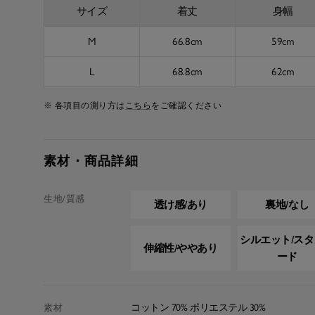
サイズ
着丈
身幅
M
66.8cm
59cm
L
68.8cm
62cm
※ 各項目の測り方は
こちら
をご確認ください
素材・商品詳細
生地/質感
透け感/あり
裏地/なし
シルエット/ス
伸縮性/ややあり
ード
コットン 70% ポリエステル 30%
素材