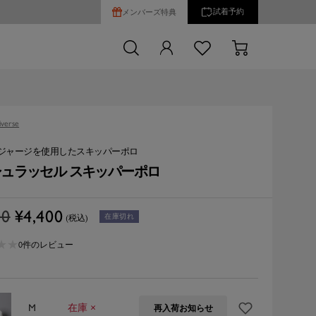
試着予約
メンバーズ特典
verse
ジャージを使用したスキッパーポロ
ュラッセル スキッパーポロ
セ
00
¥4,400
在庫切れ
(税込)
ー
★
★
★
★
ル
0件のレビュー
価
格
M
在庫 ×
再入荷お知らせ