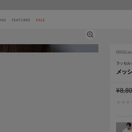
ING
FEATURES
SALE
ズ
ー
ム
NANO uni
イ
ン
ラッセル
メッシ
通
¥8,8
常
★
★
★
★
★
★
価
格