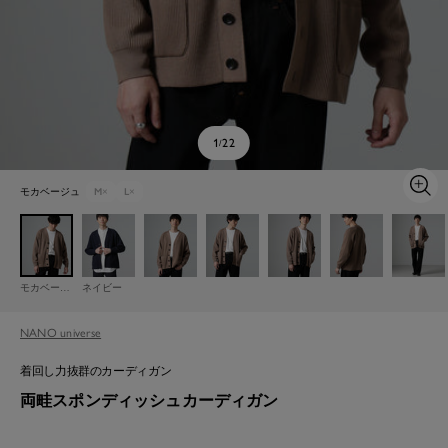
1
22
/
モカベージュ
M
×
L
×
ズ
ー
ム
イ
ン
モカベージュ
ネイビー
NANO universe
着回し力抜群のカーディガン
両畦スポンディッシュカーディガン