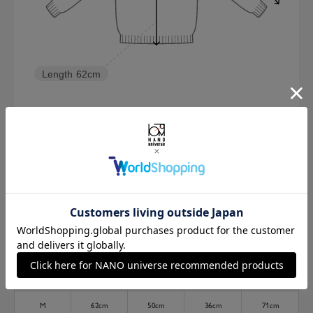
Length
62cm
M
L
173cm 70kgRecommended
M
Find out more on your body type
サイズ
着丈
身幅
肩幅
袖丈
M
62cm
50cm
36cm
71cm