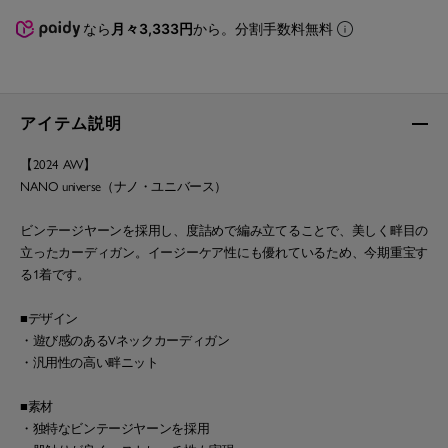
なら
月々3,333円
から。分割手数料無料
アイテム説明
【2024 AW】
NANO universe（ナノ・ユニバース）
ビンテージヤーンを採用し、度詰めで編み立てることで、美しく畔目の
立ったカーディガン。イージーケア性にも優れているため、今期重宝す
る1着です。
■デザイン
・遊び感のあるVネックカーディガン
・汎用性の高い畔ニット
■素材
・独特なビンテージヤーンを採用