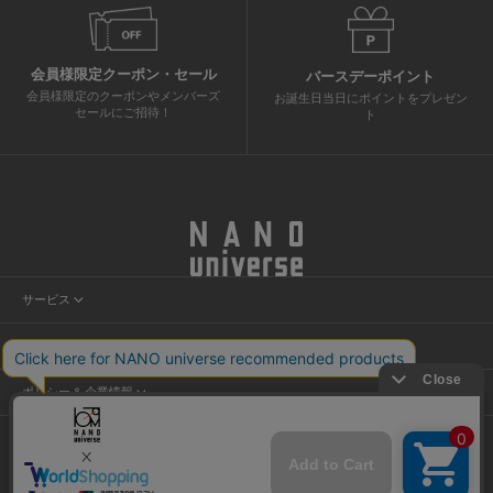
会員様限定クーポン・セール
バースデーポイント
会員様限定のクーポンやメンバーズ
お誕生日当日にポイントをプレゼン
セールにご招待！
ト
サービス
会員サービス
ヘルプ＆ガイド
ニュース
カスタマーサービス
店舗検索
ポリシー & 企業情報
ショッピングガイド
試着予約
プライバシーポリシー
よくあるご質問
NANO割
ご利用規約
お問い合わせ
特定商取引法に基づく表記