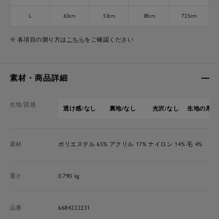
L
65cm
53cm
38cm
72.5cm
※ 各項目の測り方は
こちら
をご確認ください
素材・商品詳細
生地/質感
透け感/なし
裏地/なし
光沢/なし
生地の厚さ
素材
ポリエステル 65% アクリル 17% ナイロン 14% 毛 4%
重さ
0.790 kg
品番
6684222231