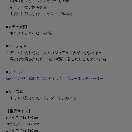
・肌触りが良く、ストレッチ性も実現
・イージーケア性も実現
・手洗いに対応したウォッシャブル素材
■カラー展開
・キャメルとネイビーの2着
■コーディネート
・デニムに合わせた、大人カジュアルスタイルがおすすめ
・肩掛けや肩巻きなど、1着で幅広く着こなせるモダンな1着
■シリーズ
6684222232 両畦スポンディッシュクルーネックセーター
■サイズ感
・すっきり見えするスタンダードシルエット
【推奨サイズ】
Sサイズ: 163-170cm
Mサイズ: 168-175cm
Lサイズ: 173-180cm