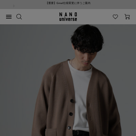
コ
NANO universe サイト利用規約改定のお知らせ
ン
テ
NANO
ナ
ン
universe
ビ
ツ
ゲ
へ
ー
ス
シ
キ
ョ
ッ
ン
プ