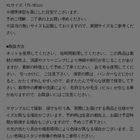
XLサイズ: 175-182cm
※標準体型を基にした目安でございます。
予めご理解、ご了承の上お買い求めください。
※該当の無いサイズも記載しておりますので、展開サイズをご参考くだ
さい。
■取扱方法
ネットを使用してください。 短時間処理してください。 この商品は素
材の特性上、洗濯やクリーニングにより伸縮や斜行が生じることがあり
ますが、素材の特徴として予めご了承ください。 あて布を使用してくだ
さい。 引っかけに、ご注意下さい。 保管の際は、ハンガーなどにかけ
ると、かたくずれしやすいので、必ずたたんで平らな状態で保管して下
さい。着用中の摩擦や洗濯により、毛羽立ちや毛玉（ピル）が生じる事
がありますので、お取扱いにはご注意ください。
※サンプルにて撮影、採寸を行う為、実際にお届けする商品と仕様やサ
イズが異なる場合がございます。予約時は生産の都合上、お届け予定時
期が前後する場合もございますので、予めご了承下さい。
※光の当たり具合や撮影環境により色味が異なる場合がございます。正
しい色味はスタジオ画像の色味をご参照ください。