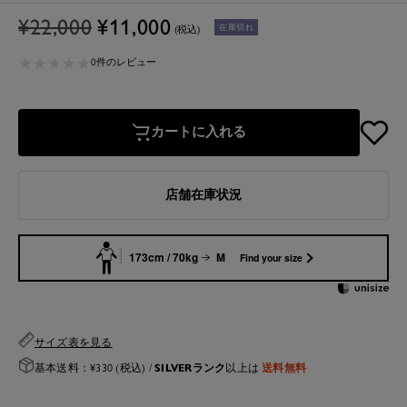
通
セ
¥22,000
¥11,000
在庫切れ
(税込)
常
ー
★
★
★
★
★
★
★
★
★
★
価
ル
0件のレビュー
格
価
格
カートに入れる
店舗在庫状況
173cm / 70kg
M
Find your size
サイズ表を見る
SILVERランク
送料無料
基本送料：¥330 (税込) /
以上は