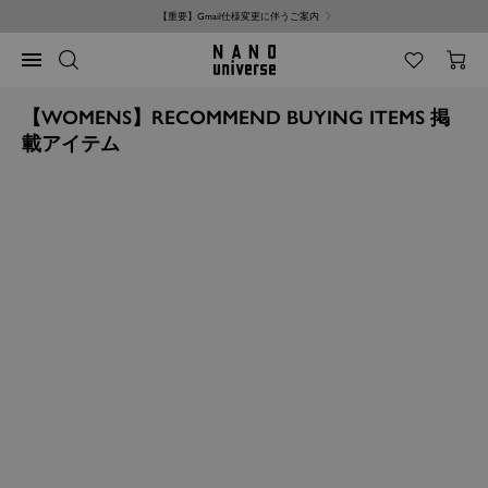
コ
【重要】Gmail仕様変更に伴うご案内
ン
テ
NANO
ナ
ン
universe
ビ
ツ
ゲ
へ
【WOMENS】RECOMMEND BUYING ITEMS 掲
ー
ス
載アイテム
シ
キ
ョ
ッ
ン
プ