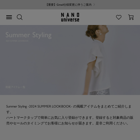
コ
【重要】Gmail仕様変更に伴うご案内
ン
テ
NANO
ナ
ン
universe
ビ
ツ
ゲ
へ
ー
ス
シ
キ
ョ
ッ
ン
プ
Summer Styling -2024 SUMMER LOOKBOOK- の掲載アイテムをまとめてご紹介しま
す。
ハートマークタップで簡単にお気に入り登録ができます。登録すると対象商品の販
売やセールのタイミングでお客様にお知らせが届きます。是非ご利用ください。