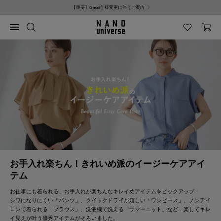
コ
【重要】Gmail仕様変更に伴うご案内
ン
テ
NANO
ナ
ン
universe
ビ
ツ
ゲ
へ
ー
ス
シ
キ
ョ
ッ
ン
プ
お手入れ楽ちん！きれいめ派のイージーケアアイ
テム
お仕事にも着られる、お手入れが楽ちんなキレイめアイテムをピックアップ！
シワになりにくい「パンツ」、クイックドライが嬉しい「ワンピース」、ノンアイ
ロンで着られる「ブラウス」、洗濯機で洗える「サマーニット」など…楽してキレ
イ見えが叶う優秀アイテムがそろいました。