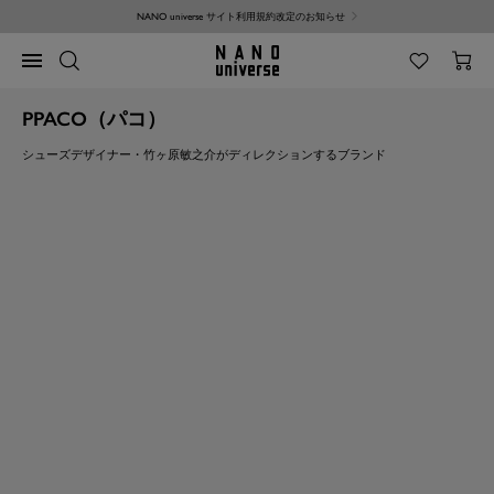
コ
NANO universe サイト利用規約改定のお知らせ
ン
テ
NANO
ナ
ン
universe
ビ
ツ
ゲ
へ
PPACO（パコ）
ー
ス
シ
キ
シューズデザイナー・竹ヶ原敏之介がディレクションするブランド
ョ
ッ
ン
プ