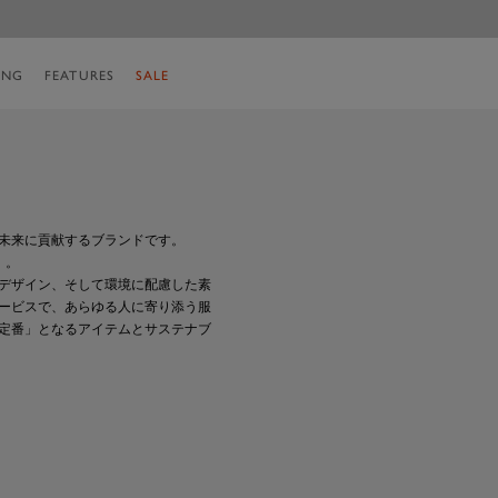
ING
FEATURES
SALE
未来に貢献するブランドです。
」。
デザイン、そして環境に配慮した素
ービスで、あらゆる人に寄り添う服
定番」となるアイテムとサステナブ