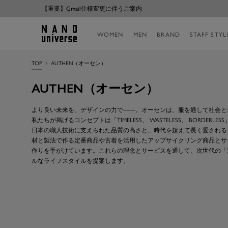
コ
【重要】Gmail仕様変更に伴うご案内
ン
テ
NANO
WOMEN
MEN
BRAND
STAFF STYL
ン
universe
ツ
へ
TOP
AUTHEN（オーセン）
ス
キ
AUTHEN（オーセン）
ッ
プ
より良い未来を、デザインの力で――。オーセンは、服を通して社会と
私たちが掲げるコンセプトは「TIMELESS、 WASTELESS、 BORDERLESS
日本の職人技術に支えられた品質の高さと、時代を超えて長く愛される
材と製法で作る定番商品や古着を活用したアップサイクリング商品とサ
作りを手がけています。これらの理念とサービスを通して、次世代の「
ルなライフスタイルを提案します。