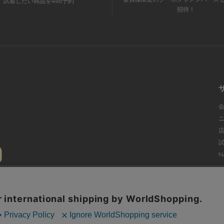
試着したい商品をweb予約
招待！
N