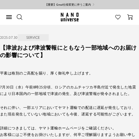
コ
【重要】Gmail仕様変更に伴うご案内
ン
テ
NANO
ナ
ン
universe
ビ
ツ
ゲ
へ
ー
ス
2025.07.30
SERVICE
シ
キ
ョ
【津波および津波警報にともなう一部地域へのお届け
ッ
ン
プ
の影響について】
平素は格別のご高配を賜り、厚く御礼申し上げます。
7月30日（水）午前8時25分頃、ロシアのカムチャツカ半島付近で発生した地震
により日本国内の一部地域で津波の発生、及び津波警報が発令されました。
それに伴い、一部エリアにおいてヤマト運輸での配送に遅延が発生しており、
また現在発生していない地域においても今後、遅延する可能性がございます。
詳細につきましては、ヤマト運輸ホームページをご確認ください。
お客様にはご不便をお掛けいたしますが、何卒ご理解賜りますようお願い申し