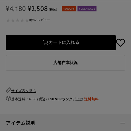
通
セ
¥4,180
¥2,508
40%OFF
FLASH SALE
(税込)
常
ー
★
★
★
★
★
★
★
★
★
★
価
ル
0件のレビュー
格
価
格
カートに入れる
店舗在庫状況
サイズ表を見る
SILVERランク
送料無料
基本送料：¥330 (税込) /
以上は
アイテム説明