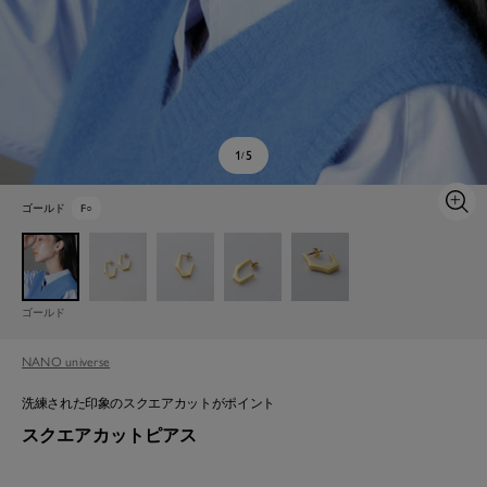
1
5
/
ゴールド
F
○
ズ
ー
ム
イ
ン
ゴールド
NANO universe
洗練された印象のスクエアカットがポイント
スクエアカットピアス