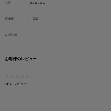
品番
6694245303
原産国
中国製
洗濯表示
お客様のレビュー
★
★
★
★
★
★
★
★
★
★
0件のレビュー