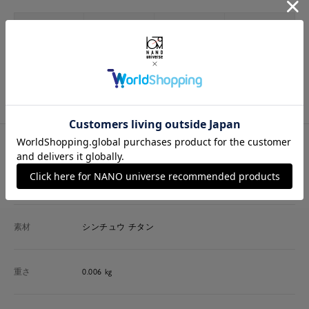
サイズ
トップサイズ(縦)
トップサイズ(横)
ポスト
F
2.2cm
1.7cm
1cm
※ 各項目の測り方は
こちら
をご確認ください
素材・商品詳細
生地/質感
素材
シンチュウ チタン
重さ
0.006 kg