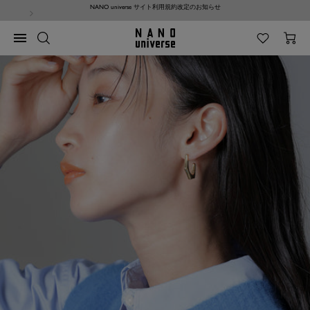
コ
NANO universe サイト利用規約改定のお知らせ
ン
テ
NANO
ナ
ン
universe
ビ
ツ
ゲ
へ
ー
ス
シ
キ
ョ
ッ
ン
プ